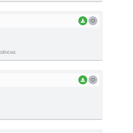
I
BAIXAR
G
O
S
T
DÊNCIAS.
E
I
BAIXAR
G
O
S
T
E
I