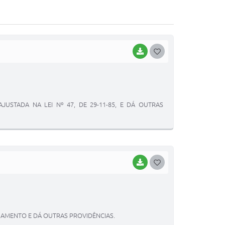
BAIXAR
G
O
S
T
JUSTADA NA LEI Nº 47, DE 29-11-85, E DÁ OUTRAS
E
I
BAIXAR
G
O
S
T
AGAMENTO E DÁ OUTRAS PROVIDÊNCIAS.
E