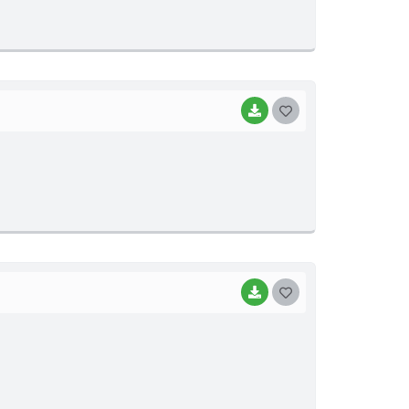
T
E
I
BAIXAR
G
O
S
T
E
I
BAIXAR
G
O
S
T
E