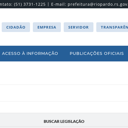
|
ntato: (51) 3731-1225
E-mail:
prefeitura@riopardo.rs.gov
CIDADÃO
EMPRESA
SERVIDOR
TRANSPARÊN
ACESSO À INFORMAÇÃO
PUBLICAÇÕES OFICIAIS
BUSCAR LEGISLAÇÃO