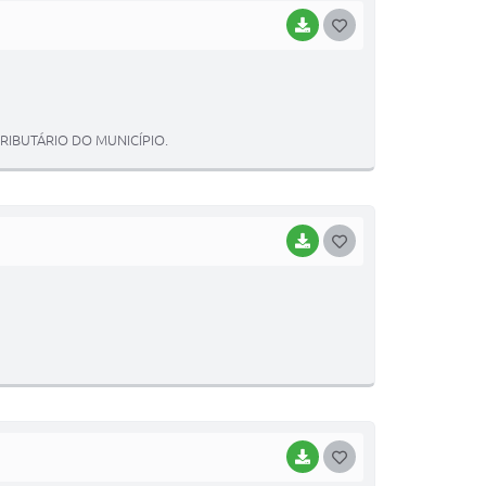
BAIXAR
G
O
S
T
TRIBUTÁRIO DO MUNICÍPIO.
E
I
BAIXAR
G
O
S
T
E
I
BAIXAR
G