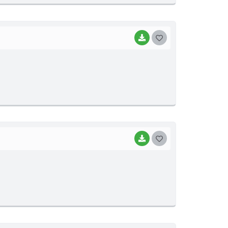
I
BAIXAR
G
O
S
T
E
I
BAIXAR
G
O
S
T
E
I