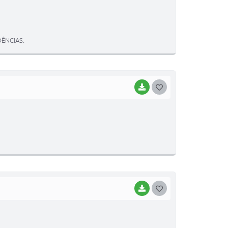
O
S
T
ÊNCIAS.
E
I
BAIXAR
G
O
S
T
E
I
BAIXAR
G
O
S