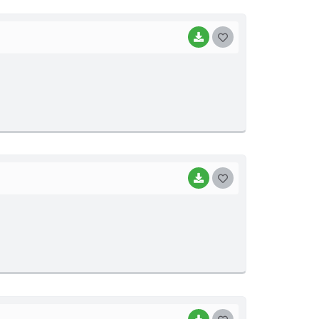
I
BAIXAR
G
O
S
T
E
I
BAIXAR
G
O
S
T
E
I