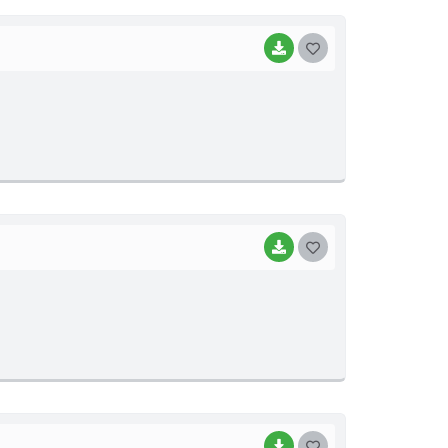
I
BAIXAR
G
O
S
T
E
I
BAIXAR
G
O
S
T
E
I
BAIXAR
G