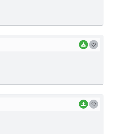
S
T
E
I
BAIXAR
G
O
S
T
E
I
BAIXAR
G
O
S
T