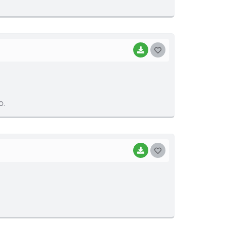
E
I
BAIXAR
G
O
S
T
O.
E
I
BAIXAR
G
O
S
T
E