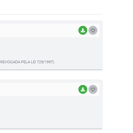
BAIXAR
G
O
S
T
REVOGADA PELA LEI 729/1997).
E
I
BAIXAR
G
O
S
T
E