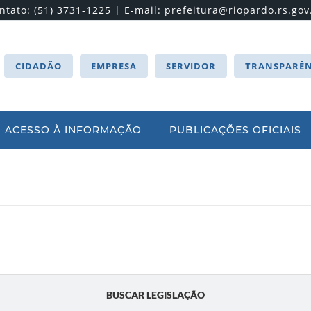
|
ntato: (51) 3731-1225
E-mail:
prefeitura@riopardo.rs.gov
CIDADÃO
EMPRESA
SERVIDOR
TRANSPARÊN
ACESSO À INFORMAÇÃO
PUBLICAÇÕES OFICIAIS
BUSCAR LEGISLAÇÃO