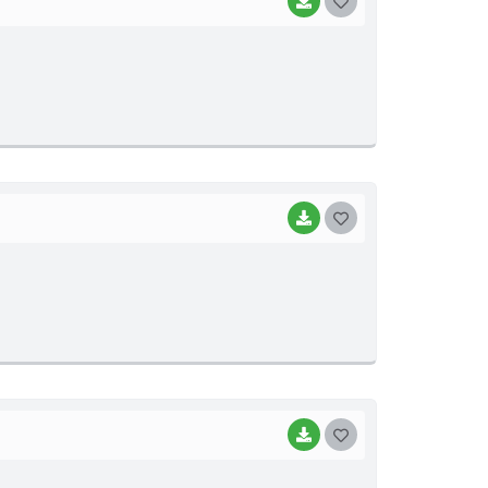
BAIXAR
G
O
S
T
E
I
BAIXAR
G
O
S
T
E
I
BAIXAR
G
O