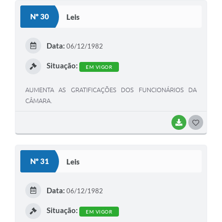
Galeria de Fotos
Nº 30
Leis
Arquivos para Download
Data:
Secretarias
06/12/1982
Situação:
Projetos
EM VIGOR
Contas Públicas
AUMENTA AS GRATIFICAÇÕES DOS FUNCIONÁRIOS DA
CÂMARA.
Legislação
Editais
BAIXAR
G
O
Links
S
Nº 31
Leis
Serviços Online
T
Telefones Úteis
E
Data:
06/12/1982
I
Transparência
Situação:
EM VIGOR