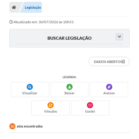
Legislação
Prefeitura
ACESSO À INFORMAÇÃO
Atualizado em: 30/07/2026 às 10h51
Publicações Oficiais
BUSCAR LEGISLAÇÃO
Turismo
Notícias
DADOS ABERTOS
Contato
LEGENDA:
Obras
Visualizar
Baixar
Anexos
Portal do Servidor
Nota Fiscal Eletrônica NFS-e
Vínculos
Gostei
Serviços ao Cidadão
atos encontrados
30
IPTU