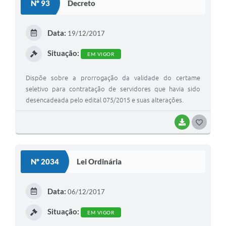
Nº 93
Decreto
T
E
Data:
19/12/2017
I
Situação:
EM VIGOR
Dispõe sobre a prorrogação da validade do certame
seletivo para contratação de servidores que havia sido
desencadeada pelo edital 075/2015 e suas alterações.
BAIXAR
G
O
S
Nº 2034
Lei Ordinária
T
E
Data:
06/12/2017
I
Situação:
EM VIGOR