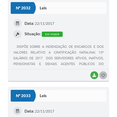
S
Nº 2032
Leis
T
E
Data:
22/11/2017
I
Situação:
EM VIGOR
DISPÕE SOBRE A INDENIZAÇÃO DE ENCARGOS E DOS
VALORES RELATIVO A GRATIFICAÇÃO NATALINA( 13º
SALÁRIO) DE 2017 DOS SERVIDORES ATIVOS, INATIVOS,
PENSIONISTAS E DEMAIS AGENTES PÚBLICOS DO
MUNICÍPIO - PREFEITURA MUNICIPAL, DECORRENTE, DE
CONSIGNAÇÃO BANCÁRIA E DÁ OUTRAS PROVIDÊNCIAS.
BAIXAR
G
O
S
Nº 2033
Leis
T
E
Data:
22/11/2017
I