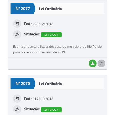
Galeria de Fotos
Nº 2077
Lei Ordinária
Arquivos para Download
Data:
Secretarias
28/12/2018
Situação:
Projetos
EM VIGOR
Contas Públicas
Estima a receita e fixa a despesa do município de Rio Pardo
para o exercício financeiro de 2019.
Legislação
Editais
BAIXAR
G
O
Links
S
Nº 2070
Lei Ordinária
Serviços Online
T
Telefones Úteis
E
Data:
19/11/2018
I
Transparência
Situação:
EM VIGOR