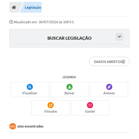
Legislação
Prefeitura
ACESSO À INFORMAÇÃO
Atualizado em: 30/07/2026 às 10h51
Publicações Oficiais
BUSCAR LEGISLAÇÃO
Turismo
Notícias
DADOS ABERTOS
Contato
LEGENDA:
Obras
Visualizar
Baixar
Anexos
Portal do Servidor
Nota Fiscal Eletrônica NFS-e
Vínculos
Gostei
Serviços ao Cidadão
atos encontrados
455
IPTU