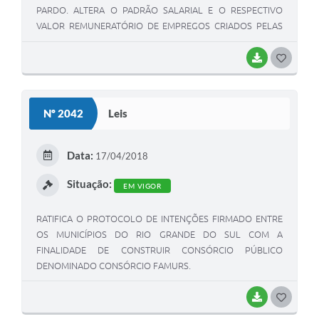
PARDO. ALTERA O PADRÃO SALARIAL E O RESPECTIVO
VALOR REMUNERATÓRIO DE EMPREGOS CRIADOS PELAS
LEIS MUNICIPAIS 872/98 E 1.043/2000. FIXA VALOR
REMUNERATÓRIO PARA OS CONSELHEIROS TUTELARES.
BAIXAR
G
O
S
Nº 2042
Leis
T
E
Data:
17/04/2018
I
Situação:
EM VIGOR
RATIFICA O PROTOCOLO DE INTENÇÕES FIRMADO ENTRE
OS MUNICÍPIOS DO RIO GRANDE DO SUL COM A
FINALIDADE DE CONSTRUIR CONSÓRCIO PÚBLICO
DENOMINADO CONSÓRCIO FAMURS.
BAIXAR
G
O