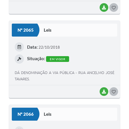
BAIXAR
G
O
S
Nº 2065
Leis
T
E
Data:
22/10/2018
I
Situação:
EM VIGOR
DÁ DENOMINAÇÃO A VIA PÚBLICA - RUA ANCELMO JOSÉ
TAVARES.
BAIXAR
G
O
S
Nº 2066
Leis
T
E