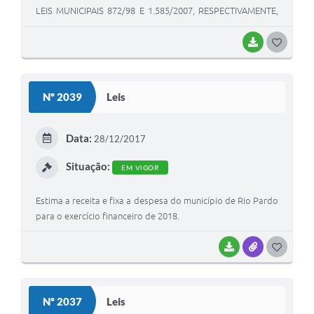
LEIS MUNICIPAIS 872/98 E 1.585/2007, RESPECTIVAMENTE,
COM SUAS ALTERAÇÕES ULTERIORES.
BAIXAR
G
O
S
Nº 2039
Leis
T
E
Data:
28/12/2017
I
Situação:
EM VIGOR
Estima a receita e fixa a despesa do município de Rio Pardo
para o exercício financeiro de 2018.
BAIXAR
ANEXOS
G
O
S
Nº 2037
Leis
T