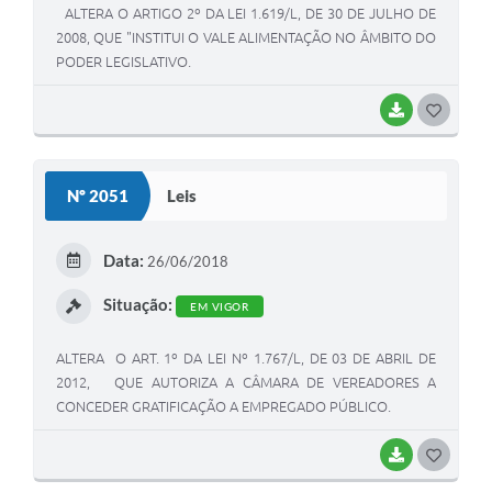
ALTERA O ARTIGO 2º DA LEI 1.619/L, DE 30 DE JULHO DE
2008, QUE "INSTITUI O VALE ALIMENTAÇÃO NO ÂMBITO DO
PODER LEGISLATIVO.
BAIXAR
G
O
S
Nº 2051
Leis
T
E
Data:
26/06/2018
I
Situação:
EM VIGOR
ALTERA O ART. 1º DA LEI Nº 1.767/L, DE 03 DE ABRIL DE
2012, QUE AUTORIZA A CÂMARA DE VEREADORES A
CONCEDER GRATIFICAÇÃO A EMPREGADO PÚBLICO.
BAIXAR
G
O