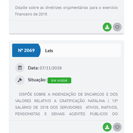
Dispõe sobre as diretrizes orçamentárias para o exercício
financeiro de 2019.
BAIXAR
G
O
S
Nº 2069
Leis
T
E
Data:
07/11/2018
I
Situação:
EM VIGOR
DISPÕE SOBRE A INDENIZAÇÃO DE ENCARGOS E DOS
VALORES RELATIVO A GRATIFICAÇÃO NATALINA ( 13º
SALÁRIO) DE 2018 DOS SERVIDORES ATIVOS, INATIVOS,
PENSIONISTAS E DEMAIS AGENTES PÚBLICOS DO
MUNICÍPIO - PREFEITURA MUNICIPAL, DECORRENTE DE
CONSIGNAÇÃO BANCÁRIA E DÁ OUTRAS PROVIDÊNCIAS.
BAIXAR
G