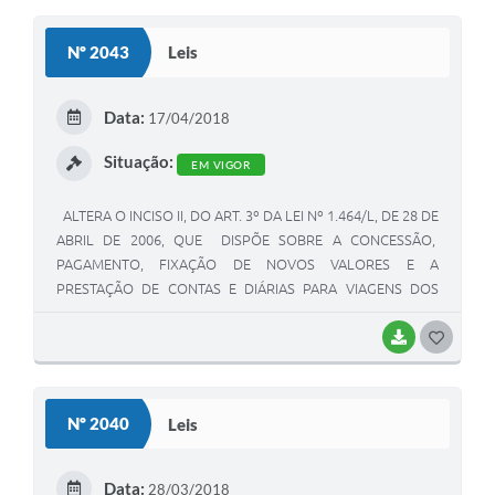
S
Nº 2043
Leis
T
E
Data:
17/04/2018
I
Situação:
EM VIGOR
ALTERA O INCISO II, DO ART. 3º DA LEI Nº 1.464/L, DE 28 DE
ABRIL DE 2006, QUE DISPÕE SOBRE A CONCESSÃO,
PAGAMENTO, FIXAÇÃO DE NOVOS VALORES E A
PRESTAÇÃO DE CONTAS E DIÁRIAS PARA VIAGENS DOS
VEREADORES A SERVIÇO OU REPRESENTAÇÃO PODER
LEGISLATIVO E ESTABELECE A RESPECTIVA TABELA DE
BAIXAR
G
VALORES.
O
S
Nº 2040
Leis
T
E
Data:
28/03/2018