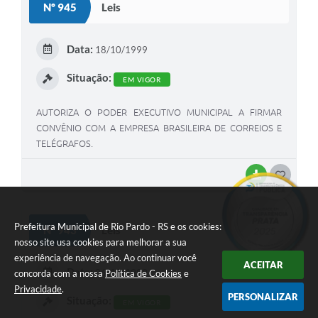
Nº 945
Leis
T
E
Data:
18/10/1999
I
Situação:
EM VIGOR
AUTORIZA O PODER EXECUTIVO MUNICIPAL A FIRMAR
CONVÊNIO COM A EMPRESA BRASILEIRA DE CORREIOS E
TELÉGRAFOS.
BAIXAR
G
O
S
Prefeitura Municipal de Rio Pardo - RS e os cookies:
Nº 943
Leis
T
nosso site usa cookies para melhorar a sua
experiência de navegação. Ao continuar você
E
ACEITAR
Data:
06/10/1999
concorda com a nossa
Política de Cookies
e
I
Privacidade
.
PERSONALIZAR
Situação:
EM VIGOR