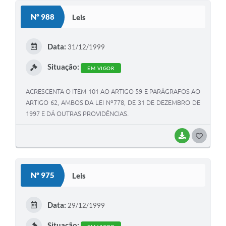
Galeria de Fotos
Nº 988
Leis
Arquivos para Download
Data:
Secretarias
31/12/1999
Situação:
Projetos
EM VIGOR
Contas Públicas
ACRESCENTA O ITEM 101 AO ARTIGO 59 E PARÁGRAFOS AO
ARTIGO 62, AMBOS DA LEI Nº778, DE 31 DE DEZEMBRO DE
Legislação
1997 E DÁ OUTRAS PROVIDÊNCIAS.
Editais
BAIXAR
G
Links
O
Serviços Online
S
Nº 975
Leis
T
Telefones Úteis
E
Data:
Transparência
29/12/1999
I
Situação: