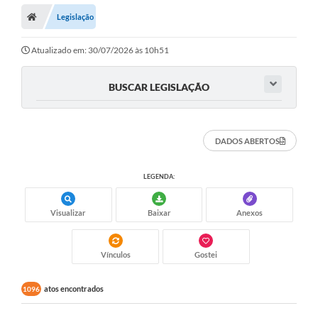
Legislação
Prefeitura
ACESSO À INFORMAÇÃO
Atualizado em: 30/07/2026 às 10h51
Publicações Oficiais
BUSCAR LEGISLAÇÃO
Turismo
Notícias
DADOS ABERTOS
Contato
LEGENDA:
Obras
Visualizar
Baixar
Anexos
Portal do Servidor
Nota Fiscal Eletrônica NFS-e
Vínculos
Gostei
Serviços ao Cidadão
atos encontrados
1096
IPTU