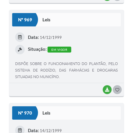
O
S
Nº 969
Leis
T
E
Data:
14/12/1999
I
Situação:
EM VIGOR
DISPÕE SOBRE O FUNCIONAMENTO DO PLANTÃO, PELO
SISTEMA DE RODÍZIO, DAS FARMÁCIAS E DROGARIAS
SITUADAS NO MUNICÍPIO.
BAIXAR
G
O
S
Nº 970
Leis
T
E
Data:
14/12/1999