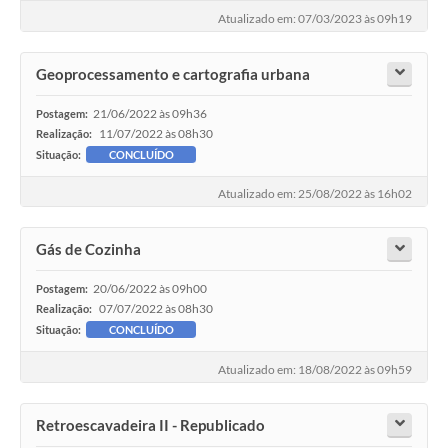
Galeria de Fotos
Atualizado em: 07/03/2023 às 09h19
Arquivos para Download
Geoprocessamento e cartografia urbana
Secretarias
21/06/2022 às 09h36
Postagem:
Projetos
11/07/2022 às 08h30
Realização:
Situação:
CONCLUÍDO
Contas Públicas
Atualizado em: 25/08/2022 às 16h02
Legislação
Gás de Cozinha
Editais
Links
20/06/2022 às 09h00
Postagem:
07/07/2022 às 08h30
Realização:
Serviços Online
Situação:
CONCLUÍDO
Telefones Úteis
Atualizado em: 18/08/2022 às 09h59
Transparência
Retroescavadeira II - Republicado