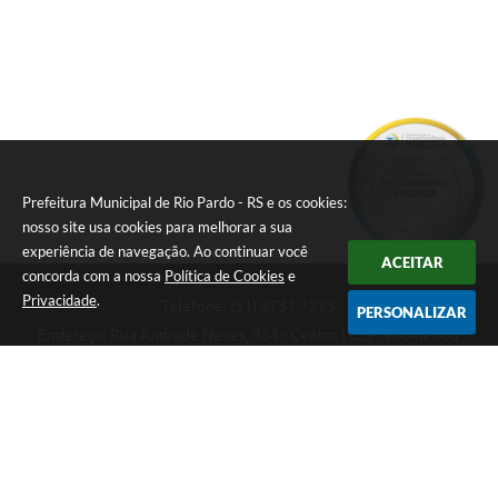
Prefeitura Municipal de Rio Pardo - RS e os cookies:
nosso site usa cookies para melhorar a sua
experiência de navegação. Ao continuar você
ACEITAR
concorda com a nossa
Política de Cookies
e
Privacidade
.
Telefone: (51) 3731-1225
PERSONALIZAR
Endereço: Rua Andrade Neves, 324 - Centro | CEP: 96640-000
08:00hs às 14:00hs
CNPJ: 88.821.079/0001-62
Prefeitura Municipal de Rio Pardo - RS
Versão do Sistema:
3.5.3 - 19/06/2026