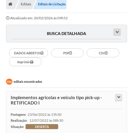
Editais
Editais de Licitação
Prefeitura
Atualizado em: 20/02/2026 às 09h52
ACESSO À INFORMAÇÃO
Publicações Oficiais
BUSCA DETALHADA
Turismo
DADOS ABERTOS
PDF
CSV
Notícias
Imprimir
Contato
Obras
editais encontrados
186
Portal do Servidor
Implementos agrícolas e veículo tipo pick-up -
Nota Fiscal Eletrônica NFS-e
RETIFICADO I
Serviços ao Cidadão
23/06/2022 às 15h30
Postagem:
12/07/2022 às 08h30
Realização:
IPTU
Situação:
DESERTA