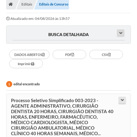
Editais
Editais de Concurso
Prefeitura
Atualizado em: 04/08/2026 às 13h57
ACESSO À INFORMAÇÃO
Publicações Oficiais
BUSCA DETALHADA
Turismo
DADOS ABERTOS
PDF
CSV
Notícias
Imprimir
Contato
Obras
edital encontrado
1
Portal do Servidor
Processo Seletivo Simplificado 003-2023 -
Nota Fiscal Eletrônica NFS-e
AGENTE ADMINISTRATIVO, CIRURGIÃO
DENTISTA 20 HORAS, CIRURGIÃO DENTISTA 40
HORAS, ENFERMEIRO, FARMACÊUTICO,
Serviços ao Cidadão
MÉDICO CARDIOLOGISTA, MÉDICO
CIRURGIÃO AMBULATORIAL, MÉDICO
IPTU
CLÍNICO 40 HORAS SEMANAIS, MÉDICO...