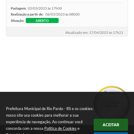
Galeria de Fotos
02/03/2023 às 17h00
Postagem:
06/03/2023 às 08h00
Realização a partir de:
Arquivos para Download
Situação:
ABERTO
Secretarias
Atualizado em: 17/04/2025 às 17h21
Projetos
Contas Públicas
Legislação
Editais
Links
Serviços Online
Prefeitura Municipal de Rio Pardo - RS e os cookies:
Telefones Úteis
nosso site usa cookies para melhorar a sua
Transparência
experiência de navegação. Ao continuar você
ACEITAR
concorda com a nossa
Política de Cookies
e