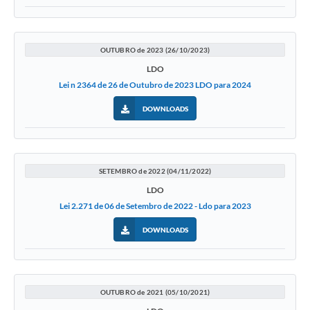
Galeria de Fotos
Arquivos para Download
OUTUBRO de 2023 (26/10/2023)
Secretarias
LDO
Lei n 2364 de 26 de Outubro de 2023 LDO para 2024
Projetos
DOWNLOADS
Contas Públicas
Legislação
Editais
SETEMBRO de 2022 (04/11/2022)
LDO
Links
Lei 2.271 de 06 de Setembro de 2022 - Ldo para 2023
Serviços Online
DOWNLOADS
Telefones Úteis
Transparência
OUTUBRO de 2021 (05/10/2021)