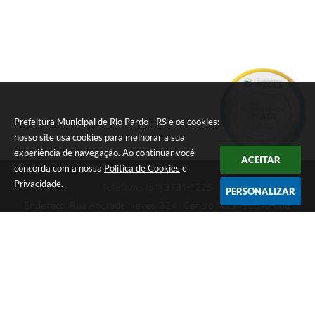
Prefeitura Municipal de Rio Pardo - RS e os cookies:
nosso site usa cookies para melhorar a sua
experiência de navegação. Ao continuar você
ACEITAR
concorda com a nossa
Política de Cookies
e
Privacidade
.
Telefone: (51) 3731-1225
PERSONALIZAR
Endereço: Rua Andrade Neves, 324 - Centro | CEP: 96640-000
08:00hs às 14:00hs
CNPJ: 88.821.079/0001-62
Prefeitura Municipal de Rio Pardo - RS
Versão do Sistema:
3.5.3 - 19/06/2026