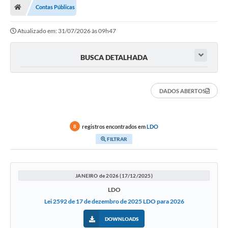
Contas Públicas
Prefeitura
Atualizado em: 31/07/2026 às 09h47
ACESSO À INFORMAÇÃO
Publicações Oficiais
BUSCA DETALHADA
Turismo
DADOS ABERTOS
Notícias
Contato
registros encontrados em
LDO
8
Obras
FILTRAR
Portal do Servidor
Nota Fiscal Eletrônica NFS-e
JANEIRO de 2026 (17/12/2025)
LDO
Serviços ao Cidadão
Lei 2592 de 17 de dezembro de 2025 LDO para 2026
IPTU
DOWNLOADS