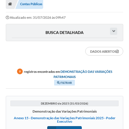
Contas Públicas
Prefeitura
Atualizado em: 31/07/2026 às 09h47
ACESSO À INFORMAÇÃO
Publicações Oficiais
BUSCA DETALHADA
Turismo
DADOS ABERTOS
Notícias
Contato
registros encontrados em
DEMONSTRAÇÃO DAS VARIAÇÕES
9
Obras
PATRIMONIAIS
FILTRAR
Portal do Servidor
Nota Fiscal Eletrônica NFS-e
DEZEMBRO de 2025 (31/03/2026)
Serviços ao Cidadão
Demonstração das Variações Patrimoniais
Anexo 15 - Demonstração das Variações Patrimoniais 2025 - Poder
Executivo
IPTU