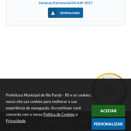
Variacao Patrimonial DCASP 2017
DOWNLOADS
Prefeitura Municipal de Rio Pardo - RS e os cookies:
nosso site usa cookies para melhorar a sua
experiência de navegação. Ao continuar você
ACEITAR
concorda com a nossa
Política de Cookies
e
Privacidade
.
Telefone: (51) 3731-1225
PERSONALIZAR
Endereço: Rua Andrade Neves, 324 - Centro | CEP: 96640-000