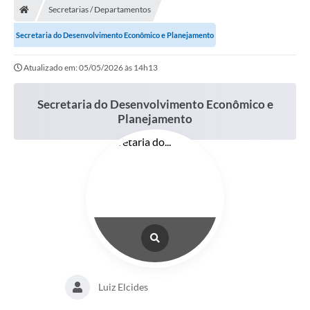
Secretarias / Departamentos
Prefeitura
Secretaria do Desenvolvimento Econômico e Planejamento
ACESSO À INFORMAÇÃO
Atualizado em: 05/05/2026 às 14h13
Publicações Oficiais
Secretaria do Desenvolvimento Econômico e
Turismo
Planejamento
Notícias
Contato
Obras
Portal do Servidor
Nota Fiscal Eletrônica NFS-e
Serviços ao Cidadão
Luiz Elcides
IPTU