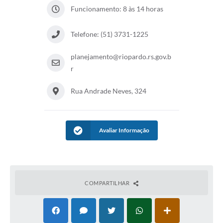
Galeria de Fotos
Funcionamento: 8 às 14 horas
Arquivos para Download
Telefone: (51) 3731-1225
Secretarias
planejamento@riopardo.rs.gov.b
Projetos
r
Contas Públicas
Rua Andrade Neves, 324
Legislação
Editais
Avaliar Informação
Links
Serviços Online
Telefones Úteis
COMPARTILHAR
Transparência