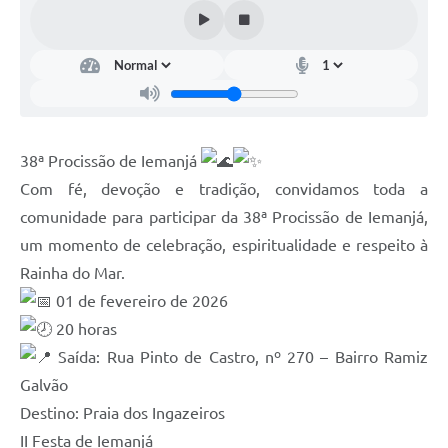
Galeria de Fotos
Arquivos para Download
Secretarias
Projetos
38ª Procissão de Iemanjá
Contas Públicas
Com fé, devoção e tradição, convidamos toda a
Legislação
comunidade para participar da 38ª Procissão de Iemanjá,
um momento de celebração, espiritualidade e respeito à
Editais
Rainha do Mar.
Links
01 de fevereiro de 2026
Serviços Online
20 horas
Saída: Rua Pinto de Castro, nº 270 – Bairro Ramiz
Telefones Úteis
Galvão
Transparência
Destino: Praia dos Ingazeiros
II Festa de Iemanjá