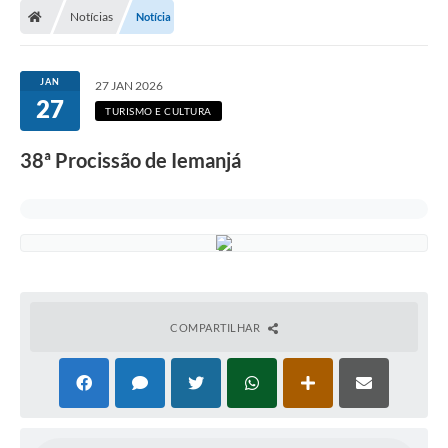
Notícias
Notícia
Prefeitura
ACESSO À INFORMAÇÃO
JAN
27 JAN 2026
27
Publicações Oficiais
TURISMO E CULTURA
Turismo
38ª Procissão de Iemanjá
Notícias
Contato
Obras
Portal do Servidor
COMPARTILHAR
Nota Fiscal Eletrônica NFS-e
Serviços ao Cidadão
IPTU