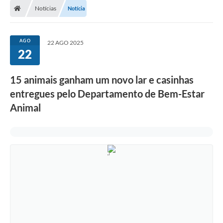
Notícias
Notícia
Prefeitura
ACESSO À INFORMAÇÃO
AGO
22 AGO 2025
22
Publicações Oficiais
Turismo
15 animais ganham um novo lar e casinhas
entregues pelo Departamento de Bem-Estar
Notícias
Animal
Contato
Obras
Portal do Servidor
Nota Fiscal Eletrônica NFS-e
Serviços ao Cidadão
IPTU