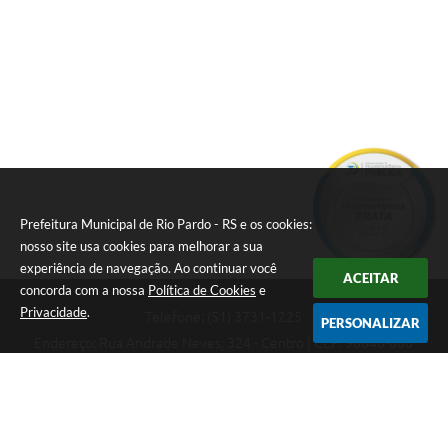
Prefeitura Municipal de Rio Pardo - RS e os cookies:
nosso site usa cookies para melhorar a sua
experiência de navegação. Ao continuar você
ACEITAR
concorda com a nossa
Política de Cookies
e
Privacidade
.
Telefone: (51) 3731-1225
PERSONALIZAR
Endereço: Rua Andrade Neves, 324 - Centro | CEP: 96640-000
08:00hs às 14:00hs
CNPJ: 88.821.079/0001-62
Prefeitura Municipal de Rio Pardo - RS