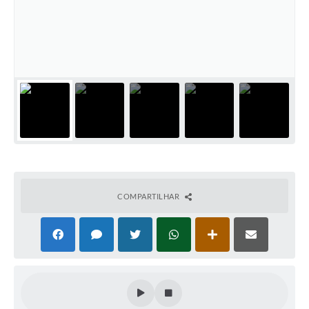
Galeria de Fotos
Arquivos para Download
Secretarias
Projetos
Contas Públicas
Legislação
Editais
COMPARTILHAR
Links
Serviços Online
Telefones Úteis
Transparência