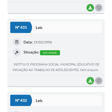
BAIXAR
G
O
S
Nº 431
Leis
T
E
Data:
19/03/1996
I
Situação:
EM VIGOR
INSTITUI O PROGRAMA SOCIAL MUNICIPAL EDUCATIVO DE
INICIAÇÃO AO TRABALHO DE ADOLESCENTES. Sem arquivo
BAIXAR
G
O
S
Nº 432
Leis
T
E