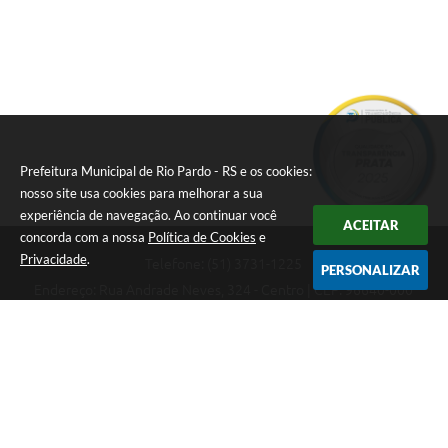
Prefeitura Municipal de Rio Pardo - RS e os cookies:
nosso site usa cookies para melhorar a sua
experiência de navegação. Ao continuar você
ACEITAR
concorda com a nossa
Política de Cookies
e
Privacidade
.
Telefone: (51) 3731-1225
PERSONALIZAR
Endereço: Rua Andrade Neves, 324 - Centro | CEP: 96640-000
08:00hs às 14:00hs
CNPJ: 88.821.079/0001-62
Prefeitura Municipal de Rio Pardo - RS
Versão do Sistema:
3.5.3 - 19/06/2026