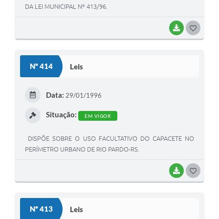
DA LEI MUNICIPAL Nº 413/96.
BAIXAR
G
O
S
Nº 414
Leis
T
E
Data:
29/01/1996
I
Situação:
EM VIGOR
DISPÕE SOBRE O USO FACULTATIVO DO CAPACETE NO
PERÍMETRO URBANO DE RIO PARDO-RS.
BAIXAR
G
O
S
Nº 413
Leis
T