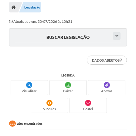
Legislação
Prefeitura
ACESSO À INFORMAÇÃO
Atualizado em: 30/07/2026 às 10h51
Publicações Oficiais
BUSCAR LEGISLAÇÃO
Turismo
Notícias
DADOS ABERTOS
Contato
LEGENDA:
Obras
Visualizar
Baixar
Anexos
Portal do Servidor
Nota Fiscal Eletrônica NFS-e
Vínculos
Gostei
Serviços ao Cidadão
atos encontrados
126
IPTU