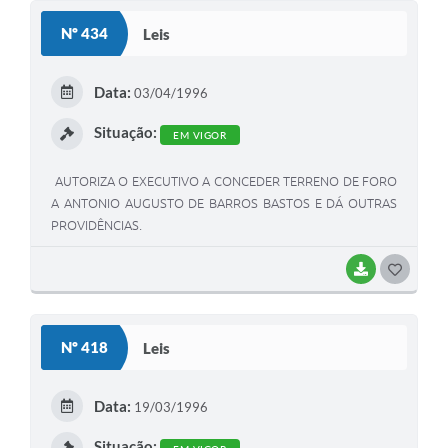
Galeria de Fotos
Nº 434
Leis
Arquivos para Download
Data:
Secretarias
03/04/1996
Situação:
Projetos
EM VIGOR
Contas Públicas
AUTORIZA O EXECUTIVO A CONCEDER TERRENO DE FORO
A ANTONIO AUGUSTO DE BARROS BASTOS E DÁ OUTRAS
Legislação
PROVIDÊNCIAS.
Editais
BAIXAR
G
Links
O
Serviços Online
S
Nº 418
Leis
T
Telefones Úteis
E
Data:
Transparência
19/03/1996
I
Situação: