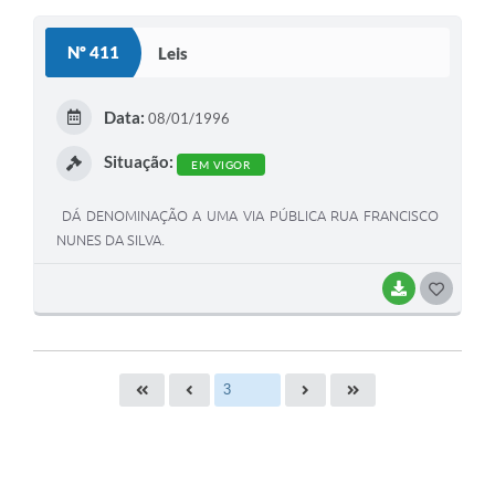
O
S
Nº 411
Leis
T
E
Data:
08/01/1996
I
Situação:
EM VIGOR
DÁ DENOMINAÇÃO A UMA VIA PÚBLICA RUA FRANCISCO
NUNES DA SILVA.
BAIXAR
G
O
S
T
E
I