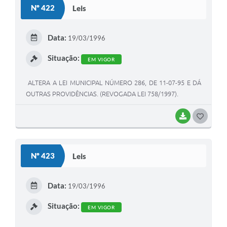
Nº 422
Leis
T
E
Data:
19/03/1996
I
Situação:
EM VIGOR
ALTERA A LEI MUNICIPAL NÚMERO 286, DE 11-07-95 E DÁ
OUTRAS PROVIDÊNCIAS. (REVOGADA LEI 758/1997).
BAIXAR
G
O
S
Nº 423
Leis
T
E
Data:
19/03/1996
I
Situação:
EM VIGOR