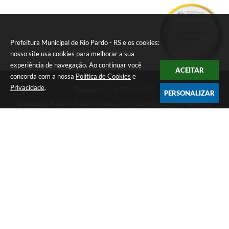
Prefeitura Municipal de Rio Pardo - RS e os cookies:
nosso site usa cookies para melhorar a sua
experiência de navegação. Ao continuar você
ACEITAR
concorda com a nossa
Política de Cookies
e
Privacidade
.
Telefone: (51) 3731-1225
PERSONALIZAR
Endereço: Rua Andrade Neves, 324 - Centro | CEP: 96640-000
08:00hs às 14:00hs
CNPJ: 88.821.079/0001-62
Prefeitura Municipal de Rio Pardo - RS
Versão do Sistema:
3.5.3 - 19/06/2026
Portal atualizado em:
06/08/2026 08:31
Dados Abertos
Copyright Instar - 2006-2026. Todos os direitos reservados -