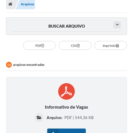
Arquivos
Prefeitura
ACESSO À INFORMAÇÃO
BUSCAR ARQUIVO
Publicações Oficiais
Turismo
PDF
CSV
Imprimir
Notícias
arquivos encontrados
13
Contato
Obras
Portal do Servidor
Nota Fiscal Eletrônica NFS-e
Informativo de Vagas
Serviços ao Cidadão
Arquivo:
PDF | 544,36 KB
IPTU