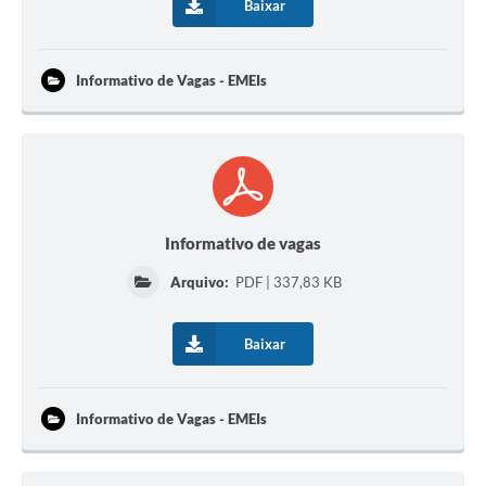
Baixar
Galeria de Fotos
Arquivos para Download
Informativo de Vagas - EMEIs
Secretarias
Projetos
Contas Públicas
Legislação
Informativo de vagas
Editais
Arquivo:
PDF | 337,83 KB
Links
Baixar
Serviços Online
Telefones Úteis
Informativo de Vagas - EMEIs
Transparência