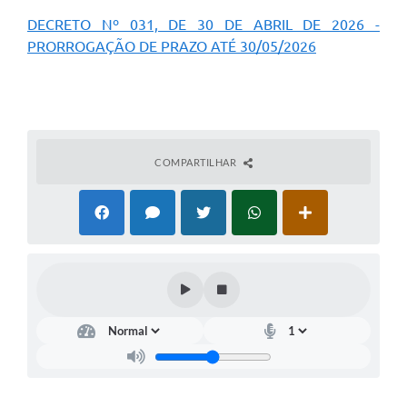
Galeria de Fotos
DECRETO Nº 031, DE 30 DE ABRIL DE 2026 -
PRORROGAÇÃO DE PRAZO ATÉ 30/05/2026
Arquivos para Download
Secretarias
Projetos
Contas Públicas
COMPARTILHAR
Legislação
Editais
Links
Serviços Online
Telefones Úteis
Transparência