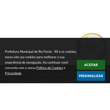
Prefeitura Municipal de Rio Pardo - RS e os cookies:
nosso site usa cookies para melhorar a sua
experiência de navegação. Ao continuar você
ACEITAR
concorda com a nossa
Política de Cookies
e
Privacidade
.
Telefone: (51) 3731-1225
PERSONALIZAR
Endereço: Rua Andrade Neves, 324 - Centro | CEP: 96640-000
08:00hs às 14:00hs
CNPJ: 88.821.079/0001-62
Prefeitura Municipal de Rio Pardo - RS