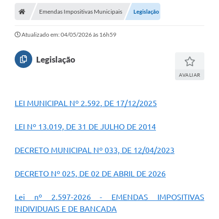
Emendas Impositivas Municipais
Legislação
Prefeitura
ACESSO À INFORMAÇÃO
Atualizado em: 04/05/2026 às 16h59
Publicações Oficiais
Legislação
Turismo
AVALIAR
Notícias
LEI MUNICIPAL Nº 2.592, DE 17/12/2025
Contato
LEI Nº 13.019, DE 31 DE JULHO DE 2014
Obras
Portal do Servidor
DECRETO MUNICIPAL Nº 033, DE 12/04/2023
Nota Fiscal Eletrônica NFS-e
DECRETO Nº 025, DE 02 DE ABRIL DE 2026
Serviços ao Cidadão
Lei nº 2.597-2026 - EMENDAS IMPOSITIVAS
IPTU
INDIVIDUAIS E DE BANCADA